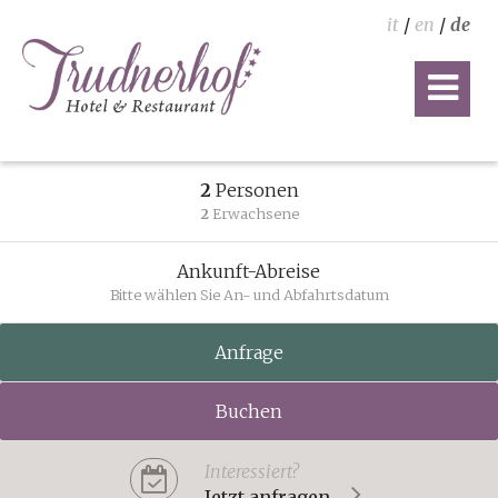
it
/
en
/
de
2
Personen
2
Erwachsene
Ankunft-Abreise
Bitte wählen Sie An- und Abfahrtsdatum
Anfrage
Buchen
Interessiert?
Jetzt anfragen