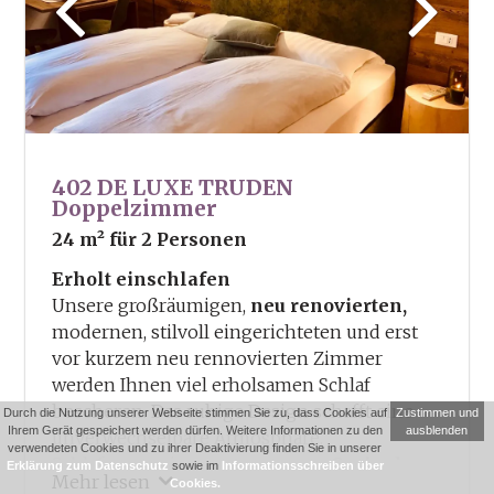
402 DE LUXE TRUDEN
Doppelzimmer
24 m²
für 2 Personen
Erholt einschlafen
Unsere großräumigen,
neu renovierten,
modernen, stilvoll eingerichteten und erst
vor kurzem neu rennovierten Zimmer
werden Ihnen viel erholsamen Schlaf
bescheren. Das ruhige Design schafft eine
Durch die Nutzung unserer Webseite stimmen Sie zu, dass Cookies auf
Zustimmen und
Ihrem Gerät gespeichert werden dürfen. Weitere Informationen zu den
ausblenden
unverwechselbare Atmosphäre.
verwendeten Cookies und zu ihrer Deaktivierung finden Sie in unserer
Schlafgenuss in unseren
neuen Springbox-
Erklärung zum Datenschutz
sowie im
Informationsschreiben über
Mehr lesen
Cookies.
Betten
!