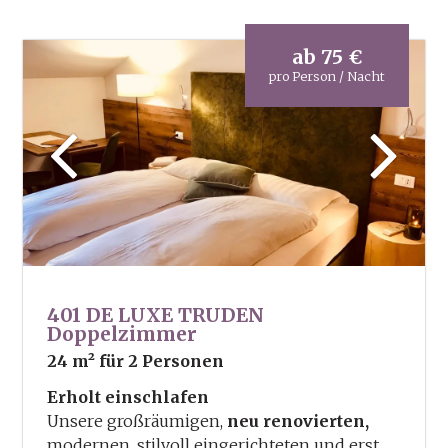
Wanderrucksack
2x in der Woche geführte Wanderungen
ab
75 €
Wanderkarten und Wanderbroschüren
pro Person / Nacht
401 DE LUXE TRUDEN
Doppelzimmer
24 m²
für 2 Personen
Erholt einschlafen
Unsere großräumigen,
neu renovierten,
modernen, stilvoll eingerichteten und erst