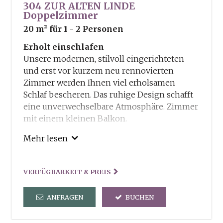
304 ZUR ALTEN LINDE
Doppelzimmer
20 m²
für 1 - 2 Personen
Erholt einschlafen
Unsere modernen, stilvoll eingerichteten
und erst vor kurzem neu rennovierten
Zimmer werden Ihnen viel erholsamen
Schlaf bescheren. Das ruhige Design schafft
eine unverwechselbare Atmosphäre. Zimmer
mit einem kleinen Balkon.
Unsere Inklusivleitungen:
Mehr lesen
Guestcard – Ermässigungen und Vorteile in
und um Truden
VERFÜGBARKEIT & PREIS
Freie Benutzung von Sauna und Dampfbad
und der dorfeigenen Kneippanlage
ANFRAGEN
BUCHEN
Tennisplatz steht kostenlos zu Ihrer
Verfügung
Verleih von Wanderstöcken und