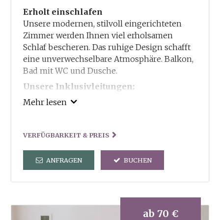
Erholt einschlafen
Unsere modernen, stilvoll eingerichteten
Zimmer werden Ihnen viel erholsamen
Schlaf bescheren. Das ruhige Design schafft
eine unverwechselbare Atmosphäre. Balkon,
Bad mit WC und Dusche.
Unsere Inklusivleitungen:
Guestcard – Ermässigungen und Vorteile in
Mehr lesen
und um Truden
Freie Benutzung von Sauna und Dampfbad
VERFÜGBARKEIT & PREIS
und der dorfeigenen Kneippanlage
Tennisplatz steht kostenlos zu Ihrer
ANFRAGEN
BUCHEN
Verfügung
Verleih von Wanderstöcken und
Wanderrucksack
2x in der Woche geführte Wanderungen
Wanderkarten und Wanderbroschüren
ab
70 €