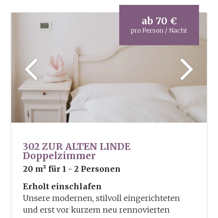
Wanderrucksack
2x in der Woche geführte Wanderungen
ab
70 €
Wanderkarten und Wanderbroschüren
pro Person / Nacht
302 ZUR ALTEN LINDE
Doppelzimmer
20 m²
für 1 - 2 Personen
Erholt einschlafen
Unsere modernen, stilvoll eingerichteten
und erst vor kurzem neu rennovierten