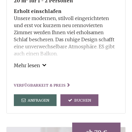
20 m²
für 1 - 2 Personen
Erholt einschlafen
Unsere modernen, stilvoll eingerichteten
und erst vor kurzem neu rennovierten
Zimmer werden Ihnen viel erholsamen
Schlaf bescheren. Das ruhige Design schafft
eine unverwechselbare Atmosphäre. ES gibt
auch einen Balkon.
Unsere Inklusivleitungen:
Mehr lesen
Guestcard – Ermässigungen und Vorteile in
und um Truden
VERFÜGBARKEIT & PREIS
Freie Benutzung von Sauna und Dampfbad
und der dorfeigenen Kneippanlage
ANFRAGEN
BUCHEN
Tennisplatz steht kostenlos zu Ihrer
Verfügung
Verleih von Wanderstöcken und
Wanderrucksack
2x in der Woche geführte Wanderungen