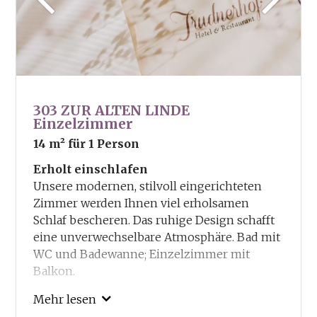
303 ZUR ALTEN LINDE
Einzelzimmer
14 m²
für 1 Person
Erholt einschlafen
Unsere modernen, stilvoll eingerichteten
Zimmer werden Ihnen viel erholsamen
Schlaf bescheren. Das ruhige Design schafft
eine unverwechselbare Atmosphäre. Bad mit
WC und Badewanne; Einzelzimmer mit
Balkon.
Unsere Inklusivleitungen:
Mehr lesen
Guestcard – Ermässigungen und Vorteile in