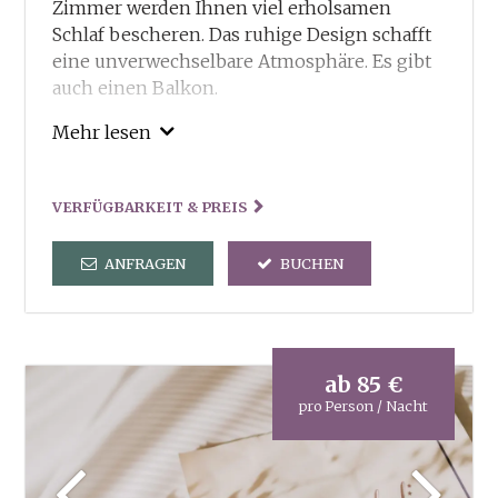
Zimmer werden Ihnen viel erholsamen
Schlaf bescheren. Das ruhige Design schafft
eine unverwechselbare Atmosphäre. Es gibt
auch einen Balkon.
Unsere Inklusivleitungen:
Mehr lesen
Guestcard – Ermässigungen und Vorteile in
und um Truden
VERFÜGBARKEIT & PREIS
Freie Benutzung von Sauna und Dampfbad
und der dorfeigenen Kneippanlage
ANFRAGEN
BUCHEN
Tennisplatz steht kostenlos zu Ihrer
Verfügung
Verleih von Wanderstöcken und
Wanderrucksack
2x in der Woche geführte Wanderungen
ab
85 €
Wanderkarten und Wanderbroschüren
pro Person / Nacht