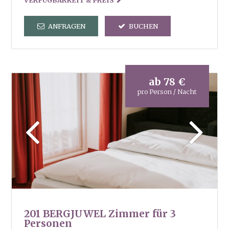
und der dorfeigenen Kneippanlage
Tennisplatz steht kostenlos zu Ihrer
ANFRAGEN
BUCHEN
Verfügung
Verleih von Wanderstöcken und
Wanderrucksack
2x in der Woche geführte Wanderungen
Wanderkarten und Wanderbroschüren
ab
78 €
pro Person / Nacht
201 BERGJUWEL Zimmer für 3
Personen