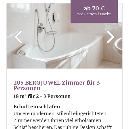
Verleih von Wanderstöcken und
ab
70 €
Wanderrucksack
pro Person / Nacht
2x in der Woche geführte Wanderungen
Wanderkarten und Wanderbroschüren
205 BERGJUWEL Zimmer für 3
Personen
18 m²
für 2 - 3 Personen
Erholt einschlafen
Unsere modernen, stilvoll eingerichteten
Zimmer werden Ihnen viel erholsamen
Schlaf bescheren. Das ruhige Design schafft