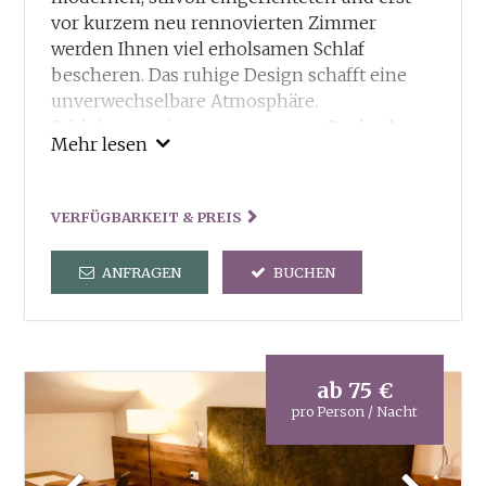
vor kurzem neu rennovierten Zimmer
werden Ihnen viel erholsamen Schlaf
bescheren. Das ruhige Design schafft eine
unverwechselbare Atmosphäre.
Schlafgenuss in unseren
neuen Springbox-
Mehr lesen
Betten
!
Unsere Inklusivleitungen:
VERFÜGBARKEIT & PREIS
Guestcard – Ermässigungen und Vorteile in
und um Truden
ANFRAGEN
BUCHEN
Freie Benutzung von Sauna und Dampfbad
und der dorfeigenen Kneippanlage
Tennisplatz steht kostenlos zu Ihrer
Verfügung
Verleih von Wanderstöcken und
ab
75 €
Wanderrucksack
pro Person / Nacht
2x in der Woche geführte Wanderungen
Wanderkarten und Wanderbroschüren