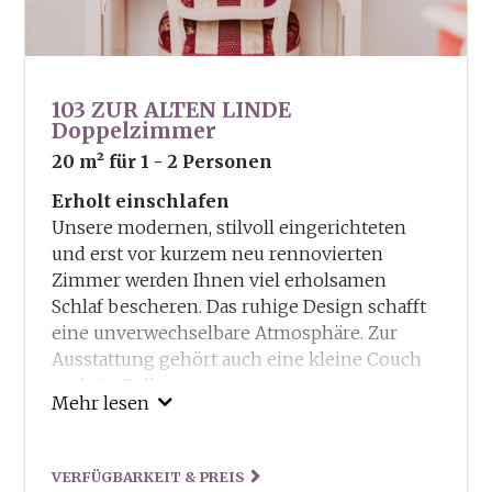
103 ZUR ALTEN LINDE
Doppelzimmer
20 m²
für 1 - 2 Personen
Erholt einschlafen
Unsere modernen, stilvoll eingerichteten
und erst vor kurzem neu rennovierten
Zimmer werden Ihnen viel erholsamen
Schlaf bescheren. Das ruhige Design schafft
eine unverwechselbare Atmosphäre. Zur
Ausstattung gehört auch eine kleine Couch
und ein Balkon.
Mehr lesen
Unsere Inklusivleitungen:
Guestcard – Ermässigungen und Vorteile in
VERFÜGBARKEIT & PREIS
und um Truden