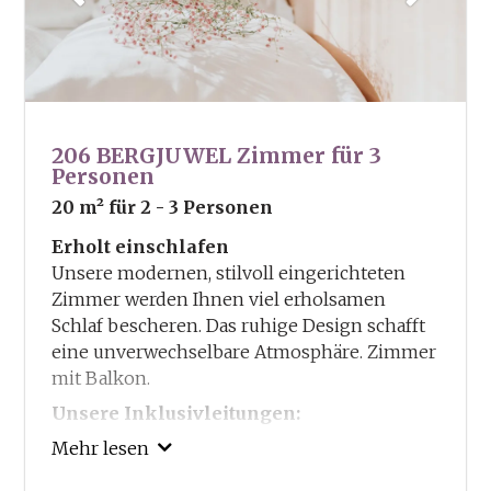
206 BERGJUWEL Zimmer für 3
Personen
20 m²
für 2 - 3 Personen
Erholt einschlafen
Unsere modernen, stilvoll eingerichteten
Zimmer werden Ihnen viel erholsamen
Schlaf bescheren. Das ruhige Design schafft
eine unverwechselbare Atmosphäre. Zimmer
mit Balkon.
Unsere Inklusivleitungen:
Guestcard – Ermässigungen und Vorteile in
Mehr lesen
und um Truden