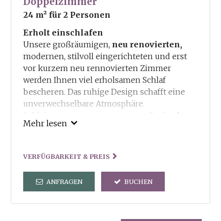
Doppelzimmer
24 m²
für 2 Personen
Erholt einschlafen
Unsere großräumigen,
neu renovierten,
modernen, stilvoll eingerichteten und erst
vor kurzem neu rennovierten Zimmer
werden Ihnen viel erholsamen Schlaf
bescheren. Das ruhige Design schafft eine
unverwechselbare Atmosphäre.
Schlafgenuss in unseren
neuen Springbox-
Mehr lesen
Betten
!
Unsere Inklusivleitungen:
VERFÜGBARKEIT & PREIS
Guestcard – Ermässigungen und Vorteile in
und um Truden
ANFRAGEN
BUCHEN
Freie Benutzung von Sauna und Dampfbad
und der dorfeigenen Kneippanlage
Tennisplatz steht kostenlos zu Ihrer
Verfügung