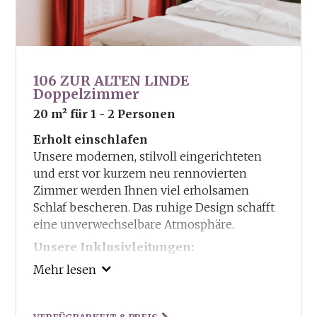
106 ZUR ALTEN LINDE
Doppelzimmer
20 m²
für 1 - 2 Personen
Erholt einschlafen
Unsere modernen, stilvoll eingerichteten
und erst vor kurzem neu rennovierten
Zimmer werden Ihnen viel erholsamen
Schlaf bescheren. Das ruhige Design schafft
eine unverwechselbare Atmosphäre.
Unsere Inklusivleitungen:
Guestcard – Ermässigungen und Vorteile in
Mehr lesen
und um Truden
Freie Benutzung von Sauna und Dampfbad
VERFÜGBARKEIT & PREIS