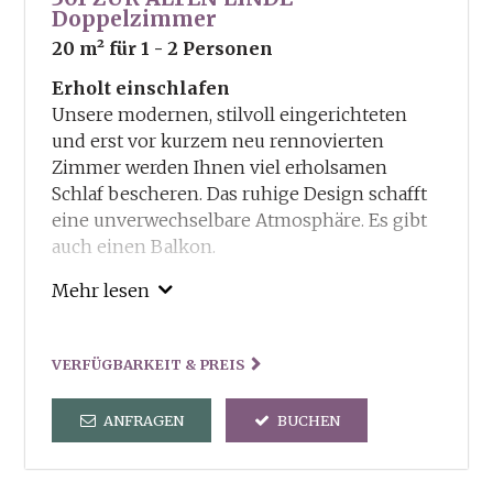
Doppelzimmer
20 m²
für 1 - 2 Personen
Erholt einschlafen
Unsere modernen, stilvoll eingerichteten
und erst vor kurzem neu rennovierten
Zimmer werden Ihnen viel erholsamen
Schlaf bescheren. Das ruhige Design schafft
eine unverwechselbare Atmosphäre. Es gibt
auch einen Balkon.
Unsere Inklusivleitungen:
Mehr lesen
Guestcard – Ermässigungen und Vorteile in
und um Truden
VERFÜGBARKEIT & PREIS
Freie Benutzung von Sauna und Dampfbad
und der dorfeigenen Kneippanlage
ANFRAGEN
BUCHEN
Tennisplatz steht kostenlos zu Ihrer
Verfügung
Verleih von Wanderstöcken und