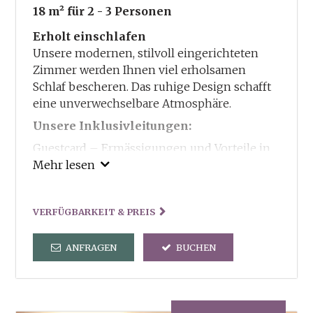
18 m²
für 2 - 3 Personen
Erholt einschlafen
Unsere modernen, stilvoll eingerichteten
Zimmer werden Ihnen viel erholsamen
Schlaf bescheren. Das ruhige Design schafft
eine unverwechselbare Atmosphäre.
Unsere Inklusivleitungen:
Guestcard – Ermässigungen und Vorteile in
und um Truden
Mehr lesen
Freie Benutzung von Sauna und Dampfbad
und der dorfeigenen Kneippanlage
VERFÜGBARKEIT & PREIS
Tennisplatz steht kostenlos zu Ihrer
Verfügung
ANFRAGEN
BUCHEN
Verleih von Wanderstöcken und
Wanderrucksack
2x in der Woche geführte Wanderungen
Wanderkarten und Wanderbroschüren