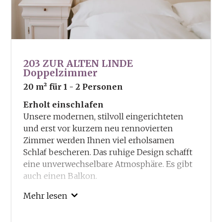
203 ZUR ALTEN LINDE
Doppelzimmer
20 m²
für 1 - 2 Personen
Erholt einschlafen
Unsere modernen, stilvoll eingerichteten
und erst vor kurzem neu rennovierten
Zimmer werden Ihnen viel erholsamen
Schlaf bescheren. Das ruhige Design schafft
eine unverwechselbare Atmosphäre. Es gibt
auch einen Balkon.
Unsere Inklusivleitungen:
Mehr lesen
Guestcard – Ermässigungen und Vorteile in
und um Truden