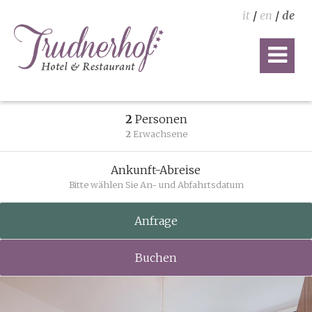
it
/
en
/
de
2
Personen
2
Erwachsene
Ankunft-Abreise
Bitte wählen Sie An- und Abfahrtsdatum
Anfrage
Buchen