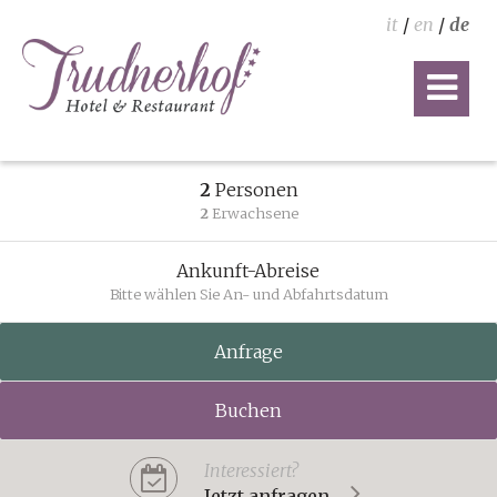
it
/
en
/
de
2
Personen
2
Erwachsene
Ankunft-Abreise
Bitte wählen Sie An- und Abfahrtsdatum
Anfrage
Buchen
Interessiert?
Jetzt anfragen