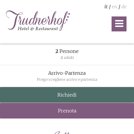
it
/
en
/
de
2
Persone
2
adulti
Arrivo-Partenza
Prego scegliere arrivo e partenza
Richiedi
Prenota