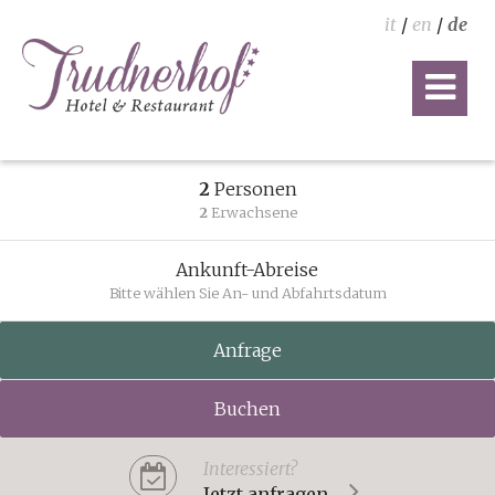
it
/
en
/
de
2
Personen
2
Erwachsene
Ankunft-Abreise
Bitte wählen Sie An- und Abfahrtsdatum
Anfrage
Buchen
Interessiert?
Jetzt anfragen