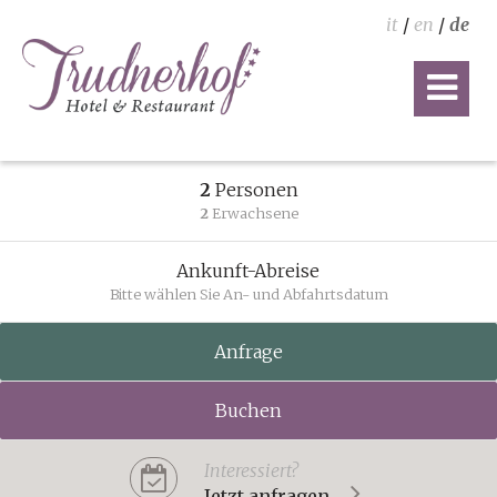
it
/
en
/
de
2
Personen
2
Erwachsene
Ankunft-Abreise
Bitte wählen Sie An- und Abfahrtsdatum
Anfrage
Buchen
Interessiert?
Jetzt anfragen