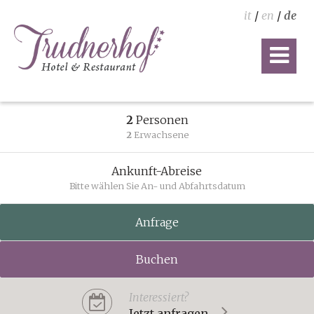
it
/
en
/
de
2
Personen
2
Erwachsene
Ankunft-Abreise
Bitte wählen Sie An- und Abfahrtsdatum
Anfrage
Buchen
Interessiert?
Jetzt anfragen