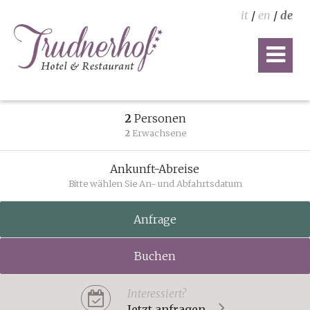
it
/
en
/
de
2
Personen
2
Erwachsene
Ankunft-Abreise
Bitte wählen Sie An- und Abfahrtsdatum
Anfrage
Buchen
Interessiert?
Jetzt anfragen