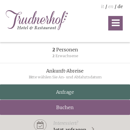
it
/
en
/
de
2
Personen
2
Erwachsene
Ankunft-Abreise
Bitte wählen Sie An- und Abfahrtsdatum
Anfrage
Buchen
Interessiert?
Jetzt anfragen