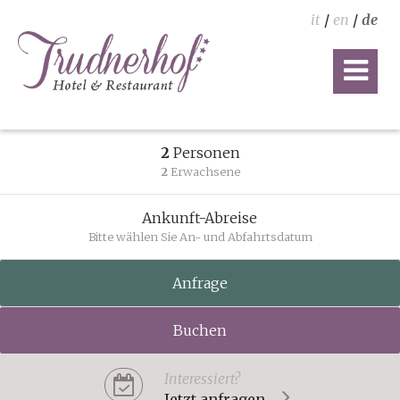
it
/
en
/
de
2
Personen
2
Erwachsene
Ankunft-Abreise
Bitte wählen Sie An- und Abfahrtsdatum
Anfrage
Buchen
Interessiert?
Jetzt anfragen