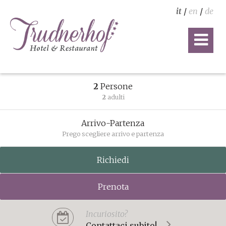
it
/
en
/
de
2
Persone
2
adulti
Arrivo-Partenza
Prego scegliere arrivo e partenza
Richiedi
Prenota
Incuriosito?
Contattaci subito!