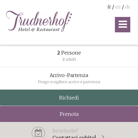
it
/
en
/
de
2
Persone
2
adulti
Arrivo-Partenza
Prego scegliere arrivo e partenza
Richiedi
Prenota
Incuriosito?
Contattaci subito!