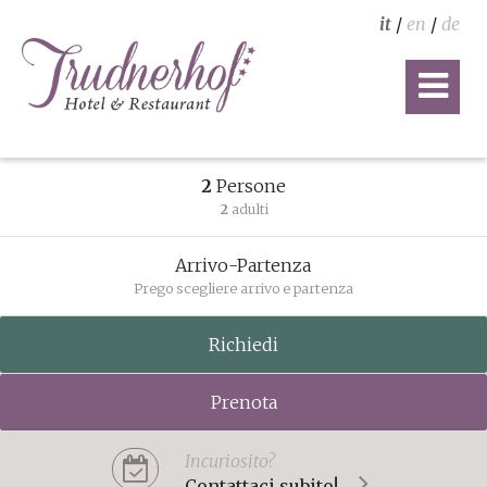
it
/
en
/
de
2
Persone
2
adulti
Arrivo-Partenza
Prego scegliere arrivo e partenza
Richiedi
Prenota
Incuriosito?
Contattaci subito!