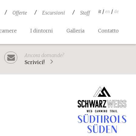
/
/
it
en
de
Offerte
Escursioni
Staff
 camere
I dintorni
Galleria
Contatto
Ancora domande?
Scrivici!