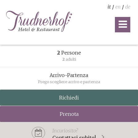
it
/
en
/
de
2
Persone
2
adulti
Arrivo-Partenza
Prego scegliere arrivo e partenza
Richiedi
Prenota
Incuriosito?
Contattaci subito!