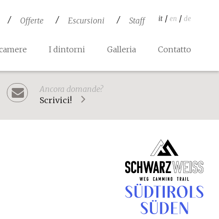
/
/
it
en
de
Offerte
Escursioni
Staff
 camere
I dintorni
Galleria
Contatto
Ancora domande?
Scrivici!