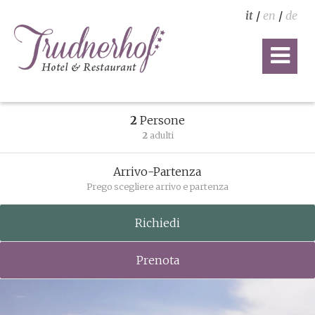
it
/
en
/
de
2
Persone
2
adulti
Arrivo-Partenza
Prego scegliere arrivo e partenza
Richiedi
Prenota