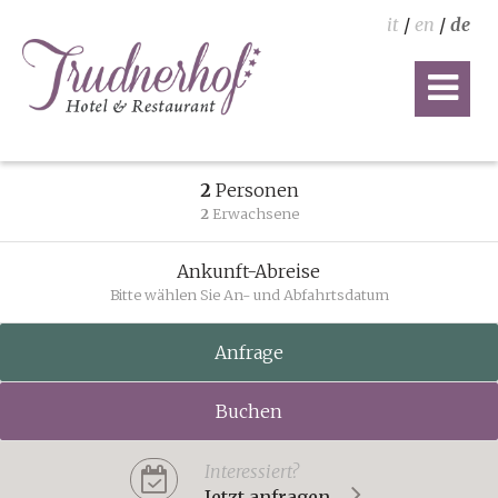
it
/
en
/
de
2
Personen
2
Erwachsene
Ankunft-Abreise
Bitte wählen Sie An- und Abfahrtsdatum
Anfrage
Buchen
Interessiert?
Jetzt anfragen