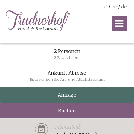
it
/
en
/
de
2
Personen
2
Erwachsene
Ankunft-Abreise
Bitte wählen Sie An- und Abfahrtsdatum
Anfrage
Buchen
Interessiert?
Jetzt anfragen