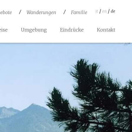
/
/
it
en
de
ebote
Wanderungen
Familie
ise
Umgebung
Eindrücke
Kontakt