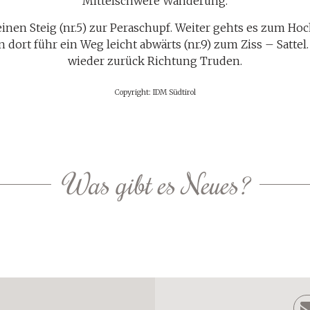
Mittelschwere Wanderung.
einen Steig (nr.5) zur Peraschupf. Weiter gehts es zum H
 dort führ ein Weg leicht abwärts (nr.9) zum Ziss – Satte
wieder zurück Richtung Truden.
Copyright: IDM Südtirol
Was gibt es Neues?