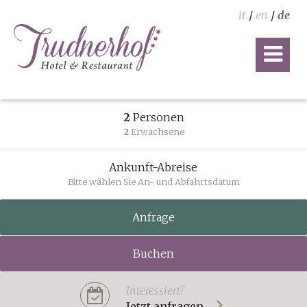
it
/
en
/
de
2
Personen
2
Erwachsene
Ankunft-Abreise
Bitte wählen Sie An- und Abfahrtsdatum
Anfrage
Buchen
Interessiert?
Jetzt anfragen